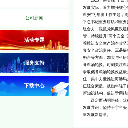
202
5
年
是实现
“十四
发展实际，着力
增强核心
粮安”为年度工作主题，
公司新闻
平总书记重要讲话和重要
组合力，狠抓党风廉政建
管，持续提升
“两个安全
活动专题
茬推进安全生产治本攻坚
食安全政治责任。
三是
提
融合等方面，加大与科研
服务支持
备粮油轮换。时刻关注粮
争取储备粮油轮换效益最
任，集中力量推进海港码
下载中心
伍综合素质。鼓励年轻干
新知识结构，
促进
学用结
谋定而动明路径，笃行
发展共识，
坚持干字当头
量发展新篇章。